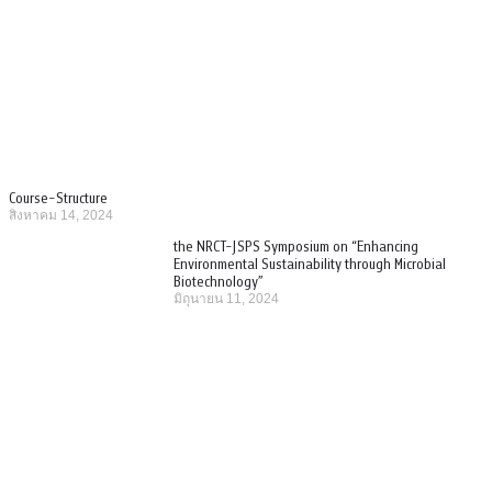
Course-Structure
สิงหาคม 14, 2024
the NRCT-JSPS Symposium on “Enhancing
Environmental Sustainability through Microbial
Biotechnology”
มิถุนายน 11, 2024