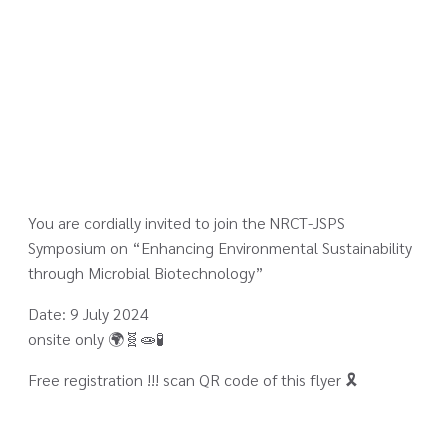
PUBLISHED ON:
มิถุนายน 11, 2024
PUBLISHED IN:
ข่าวสาร
You are cordially invited to join the NRCT-JSPS
Symposium on “Enhancing Environmental Sustainability
through Microbial Biotechnology”
Date: 9 July 2024
onsite only 🌍🧬🧫🧪
Free registration !!! scan QR code of this flyer 🎗️